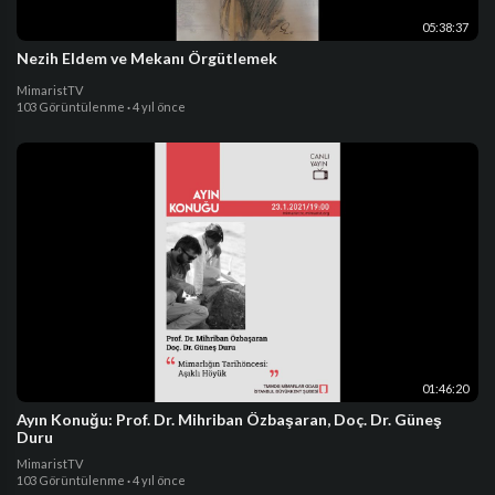
05:38:37
Nezih Eldem ve Mekanı Örgütlemek
MimaristTV
103 Görüntülenme
·
4 yıl önce
01:46:20
Ayın Konuğu: Prof. Dr. Mihriban Özbaşaran, Doç. Dr. Güneş
Duru
MimaristTV
103 Görüntülenme
·
4 yıl önce