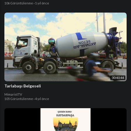
106 Görüntülenme
·
1 yıl önce
00:40:44
Tarlabaşı Belgeseli
MimaristTV
105 Görüntülenme
·
4 yıl önce