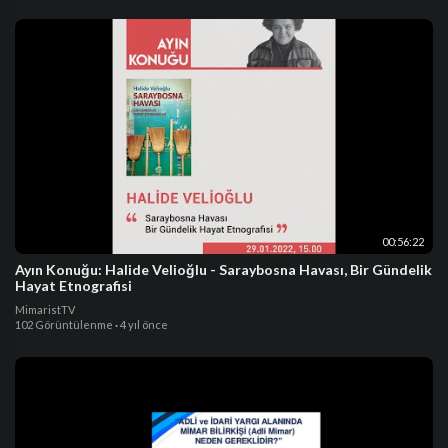
00:56:22
Ayın Konuğu: Halide Velioğlu - Saraybosna Havası, Bir Gündelik
Hayat Etnografisi
MimaristTV
102 Görüntülenme
·
4 yıl önce