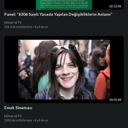
02:32:48
Panel: “6306 Sayılı Yasada Yapılan Değişikliklerin Anlamı”
MimaristTV
101 Görüntülenme
·
3 yıl önce
00:05:48
Emek Sineması
MimaristTV
100 Görüntülenme
·
4 yıl önce