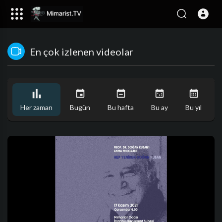
En çok izlenen videolar
Her zaman
Bugün
Bu hafta
Bu ay
Bu yıl