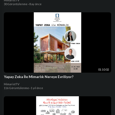
MimaristTV
30 Görüntülenme
·
8 ay önce
01:10:02
Yapay Zeka İle Mimarlık Nereye Evriliyor?
MimaristTV
116 Görüntülenme
·
1 yıl önce