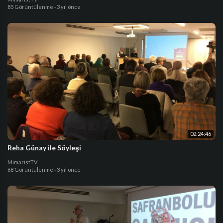
85 Görüntülenme
·
3 yıl önce
02:24:46
Reha Günay ile Söyleşi
MimaristTV
68 Görüntülenme
·
3 yıl önce