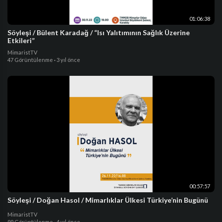
01:06:38
Söyleşi / Bülent Karadağ / “Isı Yalıtımının Sağlık Üzerine
Etkileri”
MimaristTV
47 Görüntülenme
·
3 yıl önce
00:57:57
Söyleşi / Doğan Hasol / Mimarlıklar Ülkesi Türkiye’nin Bugünü
MimaristTV
99 Görüntülenme
·
4 yıl önce