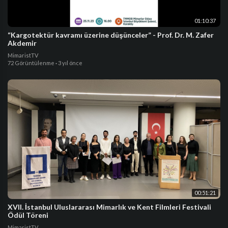
01:10:37
“Kargotektür kavramı üzerine düşünceler” - Prof. Dr. M. Zafer
Akdemir
MimaristTV
72 Görüntülenme
·
3 yıl önce
00:51:21
XVII. İstanbul Uluslararası Mimarlık ve Kent Filmleri Festivali
Ödül Töreni
MimaristTV