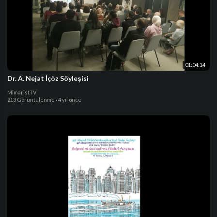
01:04:14
Dr. A. Nejat İçöz Söyleşisi
MimaristTV
213 Görüntülenme
·
4 yıl önce