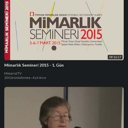
09:16:17
Mimarlık Semineri 2015 - 1. Gün
MimaristTV
20 Görüntülenme
·
4 yıl önce