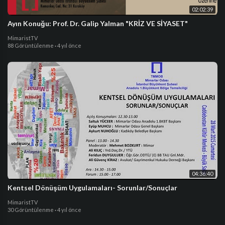
02:02:39
Ayın Konuğu: Prof. Dr. Galip Yalman "KRİZ VE SİYASET"
MimaristTV
88 Görüntülenme
·
4 yıl önce
04:36:40
Kentsel Dönüşüm Uygulamaları- Sorunlar/Sonuçlar
MimaristTV
30 Görüntülenme
·
4 yıl önce