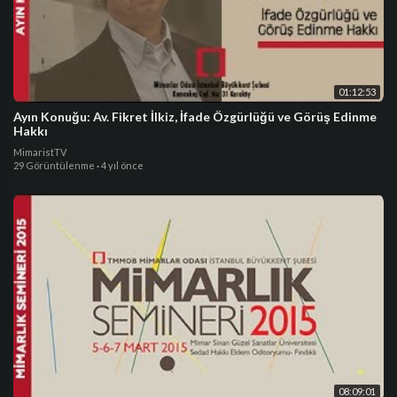
01:12:53
Ayın Konuğu: Av. Fikret İlkiz, İfade Özgürlüğü ve Görüş Edinme
Hakkı
MimaristTV
29 Görüntülenme
·
4 yıl önce
08:09:01