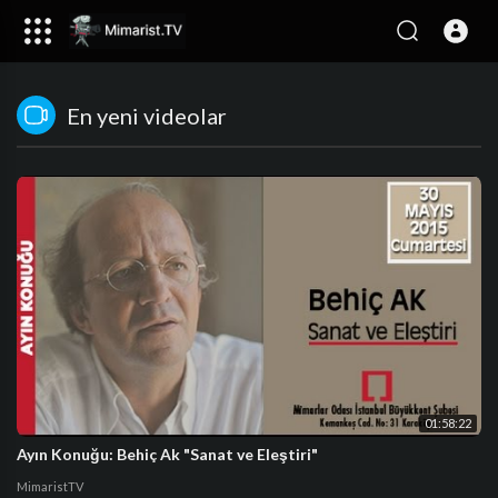
En yeni videolar
01:58:22
Ayın Konuğu: Behiç Ak "Sanat ve Eleştiri"
MimaristTV