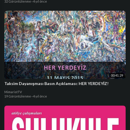
32 Görüntülenme
·
4 yıl önce
00:41:29
Taksim Dayanışması Basın Açıklaması: HER YERDEYİZ!
MimaristTV
19 Görüntülenme
·
4 yıl önce