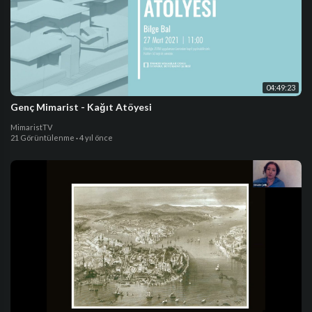
04:49:23
Genç Mimarist - Kağıt Atöyesi
MimaristTV
21 Görüntülenme
·
4 yıl önce