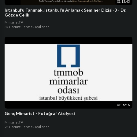
01:13:43
İstanbul’u Tanımak, İstanbul’u Anlamak Seminer Dizisi-3 - Dr.
Gözde Çelik
MimaristTV
37 Görüntülenme
·
4 yıl önce
01:09:16
Genç Mimarist - Fotoğraf Atölyesi
MimaristTV
23 Görüntülenme
·
4 yıl önce