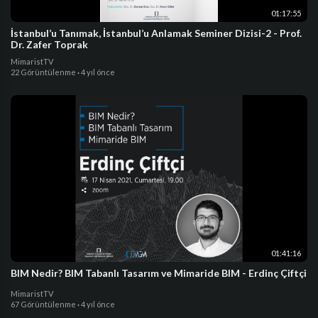
01:17:55
İstanbul’u Tanımak, İstanbul’u Anlamak Seminer Dizisi-2 - Prof.
Dr. Zafer Toprak
MimaristTV
22 Görüntülenme
·
4 yıl önce
01:41:16
BIM Nedir? BIM Tabanlı Tasarım ve Mimaride BIM - Erdinç Çiftçi
MimaristTV
67 Görüntülenme
·
4 yıl önce