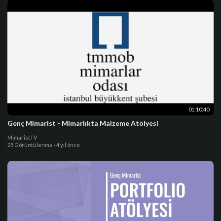
01:10:40
Genç Mimarist - Mimarlıkta Malzeme Atölyesi
MimaristTV
25 Görüntülenme
·
4 yıl önce