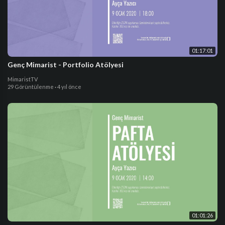
01:17:01
Genç Mimarist - Portfolio Atölyesi
MimaristTV
29 Görüntülenme
·
4 yıl önce
01:01:26