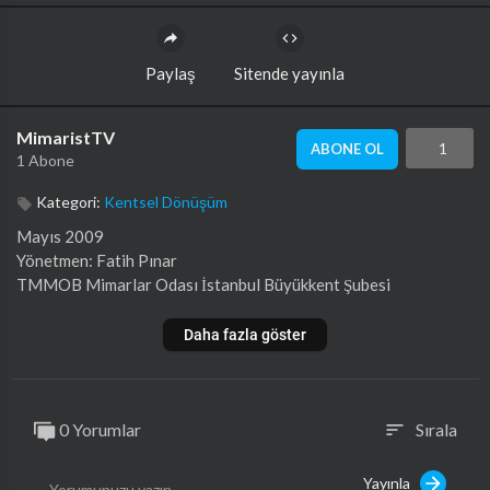
Paylaş
Sitende yayınla
MimaristTV
1
ABONE OL
1 Abone
Kategori:
Kentsel Dönüşüm
Mayıs 2009
Yönetmen: Fatih Pınar
TMMOB Mimarlar Odası İstanbul Büyükkent Şubesi
Daha fazla göster
0 Yorumlar
Sırala
sort
Yayınla