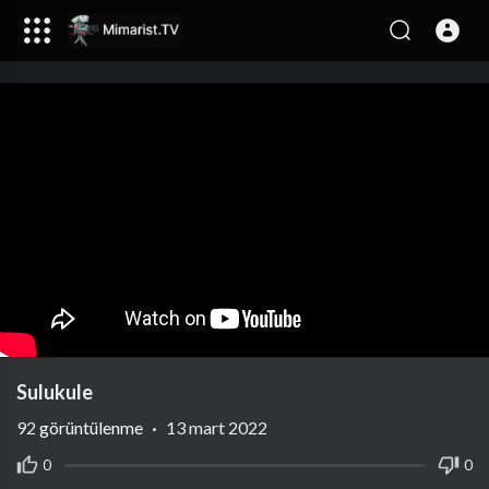
Sulukule
92
görüntülenme
·
13 mart 2022
0
0