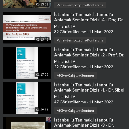
06:13:51
Panel-Sempozyum-Konferans
⁣İstanbul’u Tanımak, İstanbul’u
Anlamak Seminer Dizisi-4 - Doç. Dr.
Aynur Çiftçi
MimaristTV
89 Görüntülenme
·
11 Mart 2022
01:15:46
Panel-Sempozyum-Konferans
⁣İstanbul’u Tanımak, İstanbul’u
Anlamak Seminer Dizisi-2 - Prof. Dr.
Zafer Toprak
MimaristTV
22 Görüntülenme
·
11 Mart 2022
01:17:55
Atölye-Çalıştay-Seminer
⁣İstanbul’u Tanımak, İstanbul’u
Anlamak Seminer Dizisi-1 - Dr. Sibel
Gürses Söğüt
MimaristTV
47 Görüntülenme
·
11 Mart 2022
01:29:36
Atölye-Çalıştay-Seminer
⁣İstanbul’u Tanımak, İstanbul’u
Anlamak Seminer Dizisi-3 - Dr.