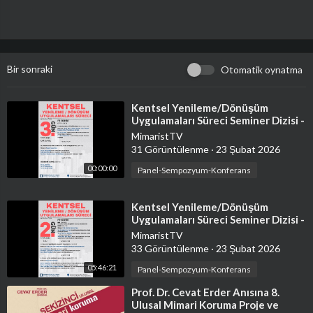
Bir sonraki
Otomatik oynatma
⁣Kentsel Yenileme/Dönüşüm
Uygulamaları Süreci Seminer Dizisi -
3. Gün
MimaristTV
31 Görüntülenme
·
23 Şubat 2026
00:00:00
Panel-Sempozyum-Konferans
⁣Kentsel Yenileme/Dönüşüm
Uygulamaları Süreci Seminer Dizisi -
2. Gün
MimaristTV
33 Görüntülenme
·
23 Şubat 2026
05:46:21
Panel-Sempozyum-Konferans
⁣Prof. Dr. Cevat Erder Anısına 8.
Ulusal Mimari Koruma Proje ve