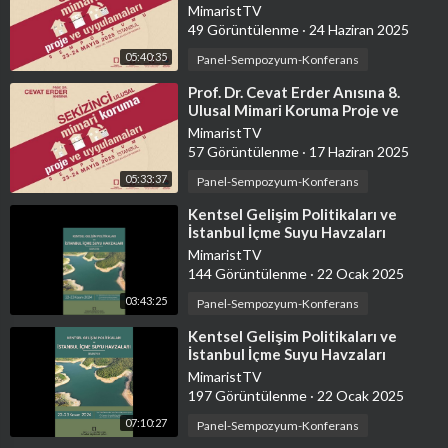
Uygulamaları Sempozyumu - 2. Gün
MimaristTV
49 Görüntülenme
·
24 Haziran 2025
05:40:35
Panel-Sempozyum-Konferans
⁣Prof. Dr. Cevat Erder Anısına 8.
Ulusal Mimari Koruma Proje ve
Uygulamaları Sempozyumu - 1. Gün
MimaristTV
57 Görüntülenme
·
17 Haziran 2025
05:33:37
Panel-Sempozyum-Konferans
⁣Kentsel Gelişim Politikaları ve
İstanbul İçme Suyu Havzaları
Sempozyumu - 2. Gün
MimaristTV
144 Görüntülenme
·
22 Ocak 2025
03:43:25
Panel-Sempozyum-Konferans
⁣Kentsel Gelişim Politikaları ve
İstanbul İçme Suyu Havzaları
Sempozyumu - 1. Gün
MimaristTV
197 Görüntülenme
·
22 Ocak 2025
07:10:27
Panel-Sempozyum-Konferans