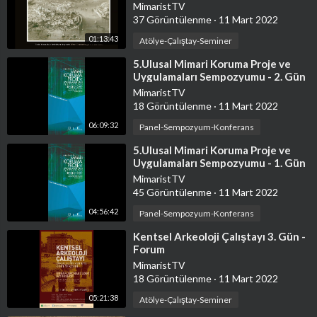
Gözde Çelik
MimaristTV
37 Görüntülenme
·
11 Mart 2022
01:13:43
Atölye-Çalıştay-Seminer
⁣5.Ulusal Mimari Koruma Proje ve
Uygulamaları Sempozyumu - 2. Gün
MimaristTV
18 Görüntülenme
·
11 Mart 2022
06:09:32
Panel-Sempozyum-Konferans
⁣5.Ulusal Mimari Koruma Proje ve
Uygulamaları Sempozyumu - 1. Gün
MimaristTV
45 Görüntülenme
·
11 Mart 2022
04:56:42
Panel-Sempozyum-Konferans
⁣Kentsel Arkeoloji Çalıştayı 3. Gün -
Forum
MimaristTV
18 Görüntülenme
·
11 Mart 2022
05:21:38
Atölye-Çalıştay-Seminer