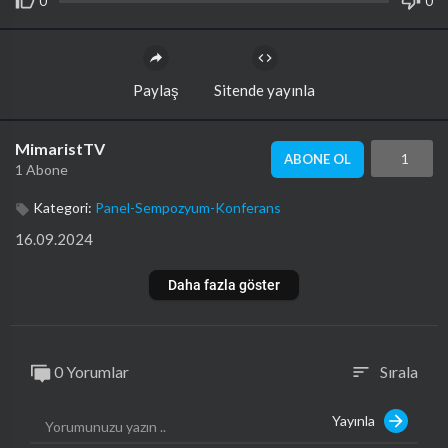
0
0
Paylaş
Sitende yayınla
MimaristTV
1
ABONE OL
1 Abone
Kategori:
Panel-Sempozyum-Konferans
16.09.2024
Daha fazla göster
0 Yorumlar
Sırala
sort
Yayınla